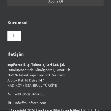
Kurumsal
Gezinmeyi
aç/kapat
Hakkımızda
İletişim
supForce Bilgi Teknolojileri Ltd. Şti.
Vizyon & Misyon
Dumlupınar Mah. Gümüşdere Çıkmazı Sk.
No:1/A Teknik Yapı Concord Rezidans
A Blok Kat:16 Daire:147
Kalite Yaklaşımımız
KADIKÖY / İSTANBUL / TÜRKİYE
: +90 (850) 346 4605
İnsan Kaynakları
: info
supforce.com
Copyright 2026 | supForce Bilgi Teknolojileri Ltd. Şti. | Her