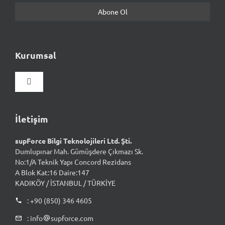
Kurumsal
Gezinmeyi
aç/kapat
Hakkımızda
İletişim
supForce Bilgi Teknolojileri Ltd. Şti.
Vizyon & Misyon
Dumlupınar Mah. Gümüşdere Çıkmazı Sk.
No:1/A Teknik Yapı Concord Rezidans
A Blok Kat:16 Daire:147
Kalite Yaklaşımımız
KADIKÖY / İSTANBUL / TÜRKİYE
: +90 (850) 346 4605
İnsan Kaynakları
: info
supforce.com