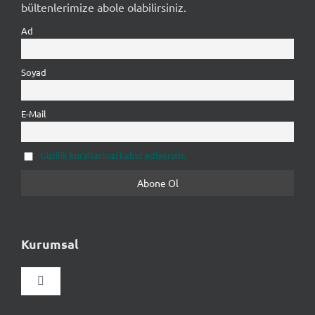
bültenlerimize abole olabilirsiniz.
Ad
Soyad
E-Mail
Gizlilik kurallarınızı kabul ediyorum.
Kurumsal
Gezinmeyi
aç/kapat