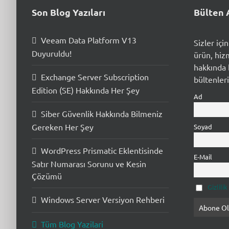
Son Blog Yazıları
Bülten 
Veeam Data Platform V13
Sizler içi
Duyuruldu!
ürün, hiz
hakkında b
Exchange Server Subscription
bültenleri
Edition (SE) Hakkında Her Şey
Ad
Siber Güvenlik Hakkında Bilmeniz
Gereken Her Şey
Soyad
WordPress Prismatic Eklentisinde
E-Mail
Satır Numarası Sorunu ve Kesin
Çözümü
Gizlili
Windows Server Versiyon Rehberi
Tüm Blog Yazilari