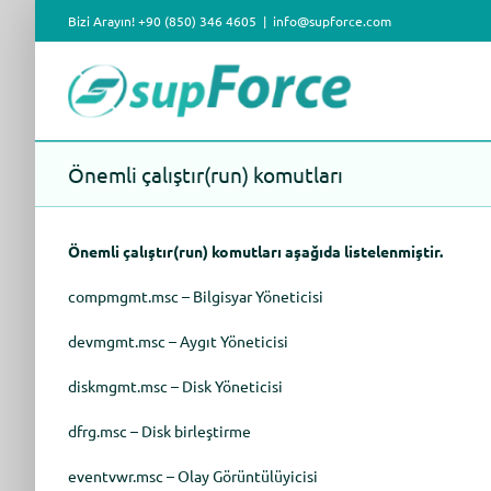
Skip
Bizi Arayın! +90 (850) 346 4605
|
info@supforce.com
to
content
Önemli çalıştır(run) komutları
Önemli çalıştır(run) komutları aşağıda listelenmiştir.
compmgmt.msc – Bilgisyar Yöneticisi
devmgmt.msc – Aygıt Yöneticisi
diskmgmt.msc – Disk Yöneticisi
dfrg.msc – Disk birleştirme
eventvwr.msc – Olay Görüntülüyicisi