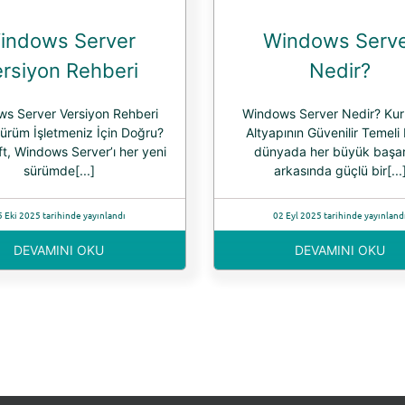
indows Server
Windows Serv
rsiyon Rehberi
Nedir?
s Server Versiyon Rehberi
Windows Server Nedir? Ku
ürüm İşletmeniz İçin Doğru?
Altyapının Güvenilir Temeli D
t, Windows Server’ı her yeni
dünyada her büyük başar
sürümde[...]
arkasında güçlü bir[...
5 Eki 2025 tarihinde yayınlandı
02 Eyl 2025 tarihinde yayınland
DEVAMINI OKU
DEVAMINI OKU