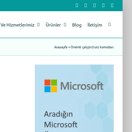
Facebook
X
LinkedIn
YouTube
Instagram
Ve Hizmetlerimiz
Ürünler
Blog
İletişim
Anasayfa
»
Önemli çalıştır(run) komutları