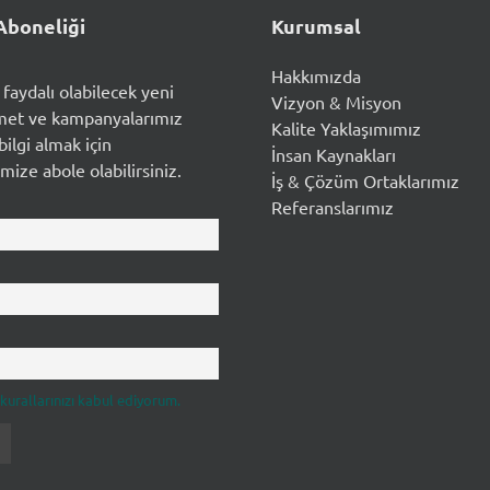
Aboneliği
Kurumsal
Hakkımızda
n faydalı olabilecek yeni
Vizyon & Misyon
met ve kampanyalarımız
Kalite Yaklaşımımız
ilgi almak için
İnsan Kaynakları
mize abole olabilirsiniz.
İş & Çözüm Ortaklarımız
Referanslarımız
k kurallarınızı kabul ediyorum.