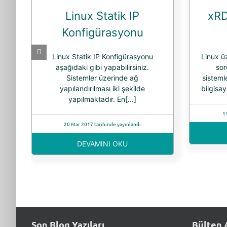
Linux Statik IP
xRD
Konfigürasyonu
Linux Statik IP Konfigürasyonu
Linux ü
aşağıdaki gibi yapabilirsiniz.
so
Sistemler üzerinde ağ
sisteml
yapılandırılması iki şekilde
bilgisay
yapılmaktadır. En[...]
1
20 Mar 2017 tarihinde yayınlandı
DEVAMINI OKU
Son Blog Yazıları
Bülten 