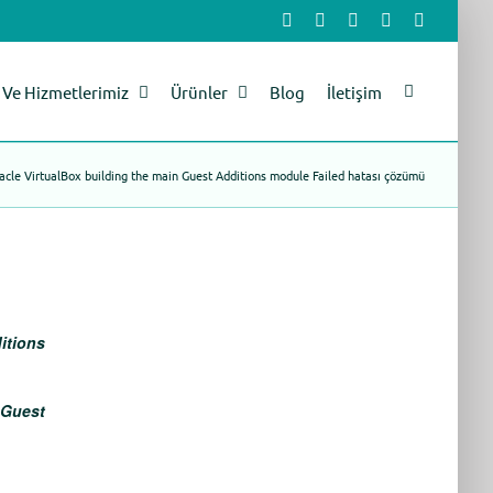
Facebook
X
LinkedIn
YouTube
Instagram
Ve Hizmetlerimiz
Ürünler
Blog
İletişim
acle VirtualBox building the main Guest Additions module Failed hatası çözümü
itions
Guest