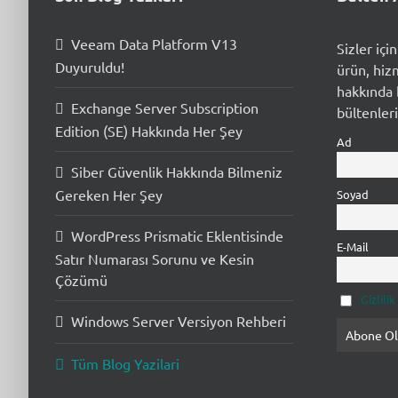
Veeam Data Platform V13
Sizler içi
Duyuruldu!
ürün, hiz
hakkında b
Exchange Server Subscription
bültenleri
Edition (SE) Hakkında Her Şey
Ad
Siber Güvenlik Hakkında Bilmeniz
Gereken Her Şey
Soyad
WordPress Prismatic Eklentisinde
E-Mail
Satır Numarası Sorunu ve Kesin
Çözümü
Gizlili
Windows Server Versiyon Rehberi
Tüm Blog Yazilari