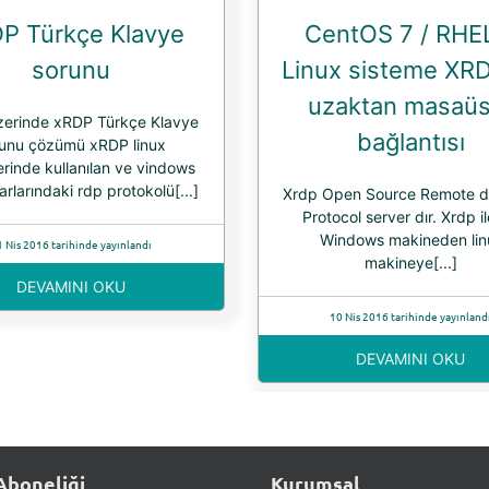
P Türkçe Klavye
CentOS 7 / RHE
sorunu
Linux sisteme XRD
uzaktan masaüs
zerinde xRDP Türkçe Klavye
bağlantısı
runu çözümü xRDP linux
erinde kullanılan ve vindows
arlarındaki rdp protokolü[...]
Xrdp Open Source Remote 
Protocol server dır. Xrdp il
Windows makineden lin
1 Nis 2016 tarihinde yayınlandı
makineye[...]
DEVAMINI OKU
10 Nis 2016 tarihinde yayınland
DEVAMINI OKU
Aboneliği
Kurumsal