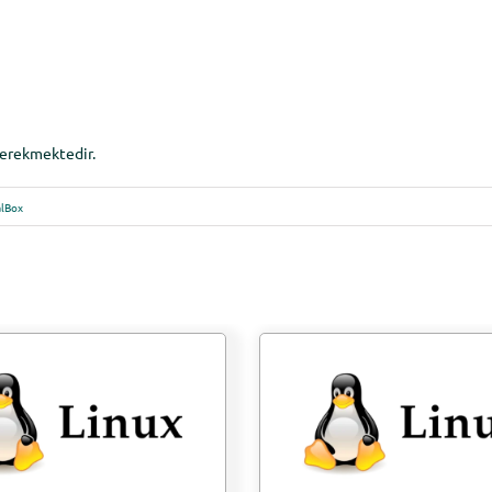
 gerekmektedir.
alBox