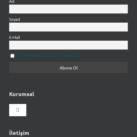
Ad
Soyad
E-Mail
Gizlilik kurallarınızı kabul ediyorum.
Kurumsal
Gezinmeyi
aç/kapat
Hakkımızda
İletişim