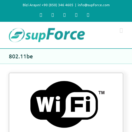
Skip
Bizi Arayın! +90 (850) 346 4605
|
info@supforce.com
to
content
Facebook
X
LinkedIn
YouTube
Instagram
802.11be