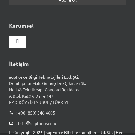
Kurumsal
Gezinmeyi
aç/kapat
Hakkımızda
İletişim
supForce Bilgi Teknolojileri Ltd. Şti.
Vizyon & Misyon
Dumlupınar Mah. Gümüşdere Çıkmazı Sk.
No:1/A Teknik Yapı Concord Rezidans
A Blok Kat:16 Daire:147
Kalite Yaklaşımımız
KADIKÖY / İSTANBUL / TÜRKİYE
: +90 (850) 346 4605
İnsan Kaynakları
: info
supforce.com
Copyright 2026 | supForce Bilgi Teknolojileri Ltd. Şti. | Her