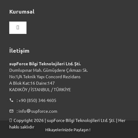
Kurumsal
Gezinmeyi
aç/kapat
Hakkımızda
İletişim
supForce Bilgi Teknolojileri Ltd. Şti.
Vizyon & Misyon
Dumlupınar Mah. Gümüşdere Çıkmazı Sk.
No:1/A Teknik Yapı Concord Rezidans
A Blok Kat:16 Daire:147
Kalite Yaklaşımımız
KADIKÖY / İSTANBUL / TÜRKİYE
: +90 (850) 346 4605
İnsan Kaynakları
: info
supforce.com
Copyright 2026 | supForce Bilgi Teknolojileri Ltd. Şti. | Her
İş & Çözüm Ortaklarımız
hakkı saklıdır
Hikayelerinizde Paylaşın !