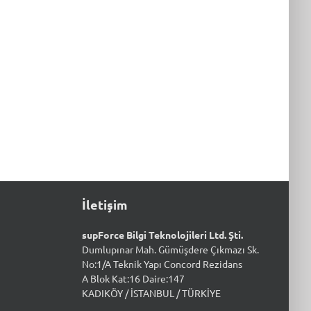
İletişim
supForce Bilgi Teknolojileri Ltd. Şti.
Dumlupınar Mah. Gümüşdere Çıkmazı Sk.
No:1/A Teknik Yapı Concord Rezidans
A Blok Kat:16 Daire:147
KADIKÖY / İSTANBUL / TÜRKİYE