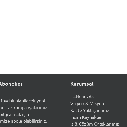
Aboneliği
Kurumsal
Hakkımızda
n faydalı olabilecek yeni
Vizyon & Misyon
met ve kampanyalarımız
Kalite Yaklaşımımız
ilgi almak için
İnsan Kaynakları
mize abole olabilirsiniz.
İş & Çözüm Ortaklarımız