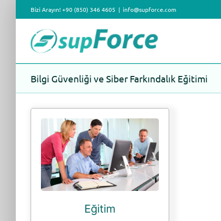
Skip
Bizi Arayın! +90 (850) 346 4605
|
info@supforce.com
to
content
Bilgi Güvenliği ve Siber Farkındalık Eğitimi
Eğitim