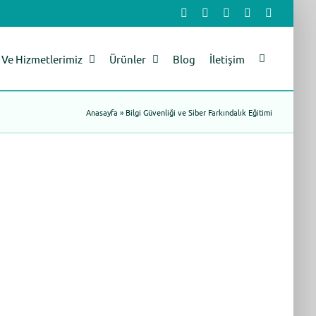
Facebook
X
LinkedIn
YouTube
Instagram
Ve Hizmetlerimiz
Ürünler
Blog
İletişim
Anasayfa
»
Bilgi Güvenliği ve Siber Farkındalık Eğitimi