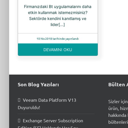
Firmanızdaki Bt uygulamalarını daha
etkin kullanmak istemezmisiniz?
Sektörde kendini kanıtlamış ve
lider[...]
10 Nis 2018 tarihinde yayınlandı
DEVAMINI OKU
Son Blog Yazıları
Bülten 
Veeam Data Platform V13
Sizler içi
Duyuruldu!
ürün, hiz
hakkında b
Exchange Server Subscription
bültenleri
Edition (SE) Hakkında Her Şey