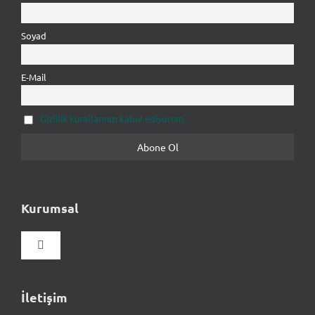
Soyad
E-Mail
Gizlilik kurallarınızı kabul ediyorum.
Kurumsal
Gezinmeyi
aç/kapat
Hakkımızda
İletişim