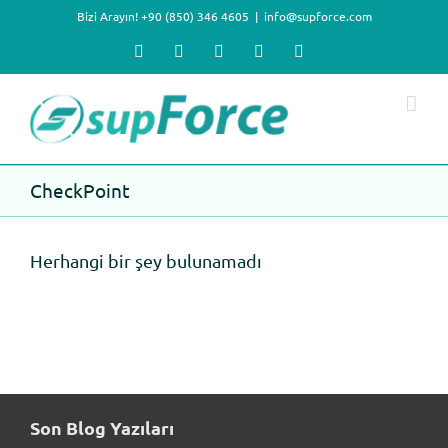
Skip
Bizi Arayın! +90 (850) 346 4605
|
info@supforce.com
to
content
Facebook
X
LinkedIn
YouTube
Instagram
CheckPoint
Herhangi bir şey bulunamadı
Son Blog Yazıları