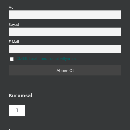
Ad
Soyad
E-Mail
Gizlilik kurallarınızı kabul ediyorum.
Kurumsal
Gezinmeyi
aç/kapat
Hakkımızda