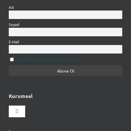
Ad
Soyad
E-Mail
Gizlilik kurallarınızı kabul ediyorum.
Kurumsal
Gezinmeyi
aç/kapat
Hakkımızda