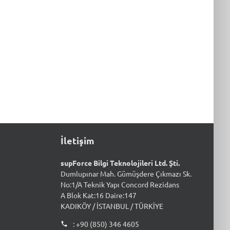
İletişim
supForce Bilgi Teknolojileri Ltd. Şti.
Dumlupınar Mah. Gümüşdere Çıkmazı Sk.
No:1/A Teknik Yapı Concord Rezidans
A Blok Kat:16 Daire:147
KADIKÖY / İSTANBUL / TÜRKİYE
: +90 (850) 346 4605