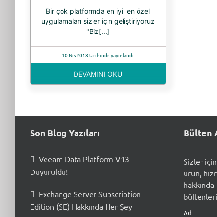
Bir çok platformda en iyi, en özel
uygulamaları sizler için geliştiriyoruz
"Biz[...]
10 Nis 2018 tarihinde yayınlandı
DEVAMINI OKU
Son Blog Yazıları
Bülten 
Veeam Data Platform V13
Sizler içi
Duyuruldu!
ürün, hiz
hakkında b
Exchange Server Subscription
bültenleri
Edition (SE) Hakkında Her Şey
Ad