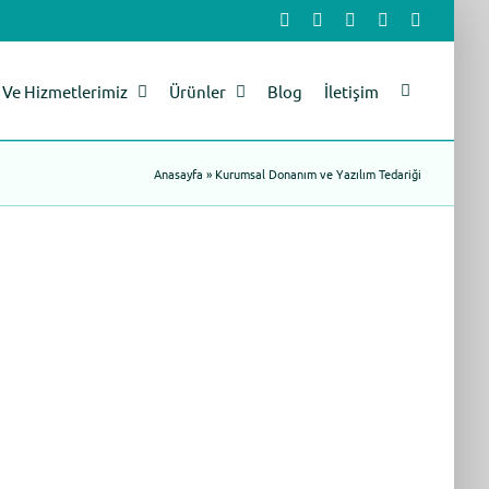
Facebook
X
LinkedIn
YouTube
Instagram
Ve Hizmetlerimiz
Ürünler
Blog
İletişim
Anasayfa
»
Kurumsal Donanım ve Yazılım Tedariği