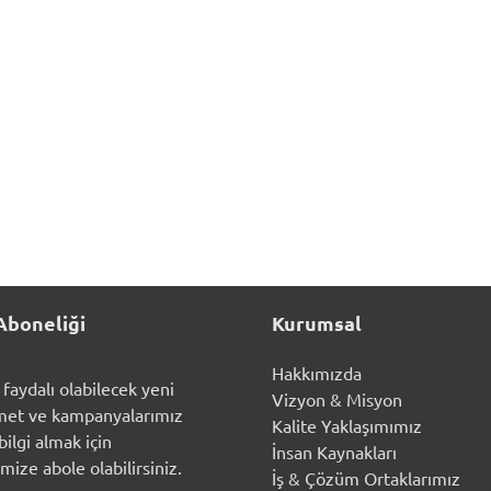
Aboneliği
Kurumsal
Hakkımızda
n faydalı olabilecek yeni
Vizyon & Misyon
met ve kampanyalarımız
Kalite Yaklaşımımız
ilgi almak için
İnsan Kaynakları
mize abole olabilirsiniz.
İş & Çözüm Ortaklarımız