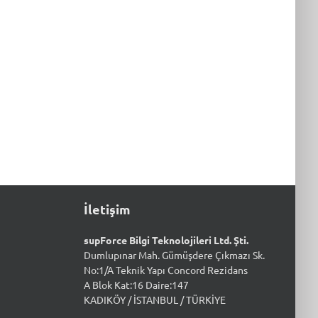
İletişim
supForce Bilgi Teknolojileri Ltd. Şti.
Dumlupınar Mah. Gümüşdere Çıkmazı Sk.
No:1/A Teknik Yapı Concord Rezidans
A Blok Kat:16 Daire:147
KADIKÖY / İSTANBUL / TÜRKİYE