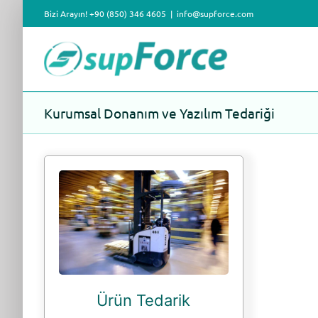
Skip
Bizi Arayın! +90 (850) 346 4605
|
info@supforce.com
to
content
Kurumsal Donanım ve Yazılım Tedariği
Ürün Tedarik