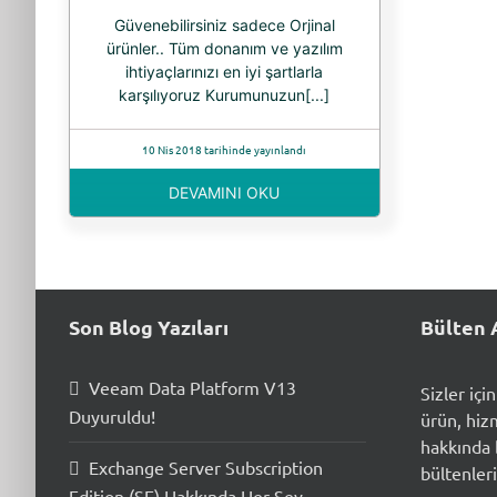
Güvenebilirsiniz sadece Orjinal
ürünler.. Tüm donanım ve yazılım
ihtiyaçlarınızı en iyi şartlarla
karşılıyoruz Kurumunuzun[...]
10 Nis 2018 tarihinde yayınlandı
DEVAMINI OKU
Son Blog Yazıları
Bülten 
Veeam Data Platform V13
Sizler içi
Duyuruldu!
ürün, hiz
hakkında b
Exchange Server Subscription
bültenleri
Edition (SE) Hakkında Her Şey