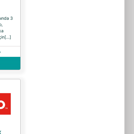
ında 3
o,
eka
in[...]
ı
x