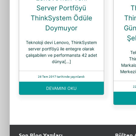
Server Portföyü
T
ThinkSystem Ödüle
Thi
Doymuyor
Gün
Şek
Teknoloji devi Lenovo, ThinkSystem
server portföyü ile entegre olarak
Te
çalışabilen ve performansta 42 adet
Thi
dünya[...]
Markala
Merkezi
26 Tem 2017 tarihinde yayınlandı
22
DEVAMINI OKU
Son Blog Yazıları
Bülten 