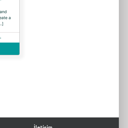
 and
eate a
.]
ı
İletişim