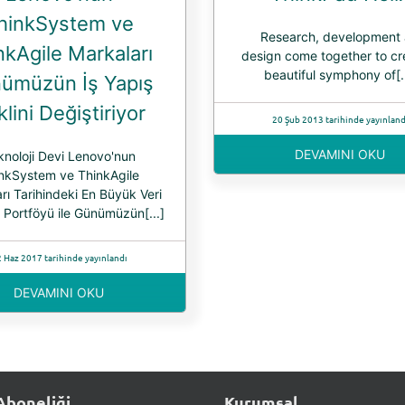
hinkSystem ve
Research, development
nkAgile Markaları
design come together to cr
beautiful symphony of[..
ümüzün İş Yapış
lini Değiştiriyor
20 Şub 2013 tarihinde yayınland
DEVAMINI OKU
knoloji Devi Lenovo'nun
nkSystem ve ThinkAgile
rı Tarihindeki En Büyük Veri
 Portföyü ile Günümüzün[...]
 Haz 2017 tarihinde yayınlandı
DEVAMINI OKU
Aboneliği
Kurumsal