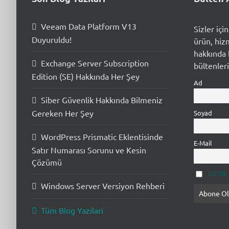
Veeam Data Platform V13
Sizler içi
Duyuruldu!
ürün, hiz
hakkında b
Exchange Server Subscription
bültenleri
Edition (SE) Hakkında Her Şey
Ad
Siber Güvenlik Hakkında Bilmeniz
Gereken Her Şey
Soyad
WordPress Prismatic Eklentisinde
E-Mail
Satır Numarası Sorunu ve Kesin
Çözümü
Gizlili
Windows Server Versiyon Rehberi
Tüm Blog Yazilari