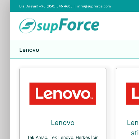
Skip
Bizi Arayın! +90 (850) 346 4605
|
info@supforce.com
to
content
Lenovo
Lenovo
Len
st
Tek Amaç. Tek Lenovo. Herkes İçin