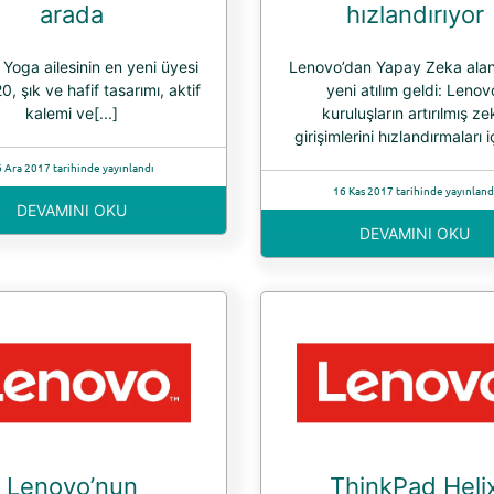
arada
hızlandırıyor
Yoga ailesinin en yeni üyesi
Lenovo’dan Yapay Zeka alan
, şık ve hafif tasarımı, aktif
yeni atılım geldi: Lenov
kalemi ve[...]
kuruluşların artırılmış z
girişimlerini hızlandırmaları iç
 Ara 2017 tarihinde yayınlandı
16 Kas 2017 tarihinde yayınland
DEVAMINI OKU
DEVAMINI OKU
Lenovo’nun
ThinkPad Heli