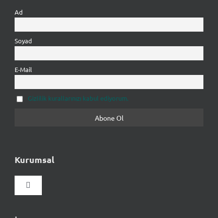
Ad
Soyad
E-Mail
Gizlilik kurallarınızı kabul ediyorum.
Kurumsal
Gezinmeyi
aç/kapat
Hakkımızda