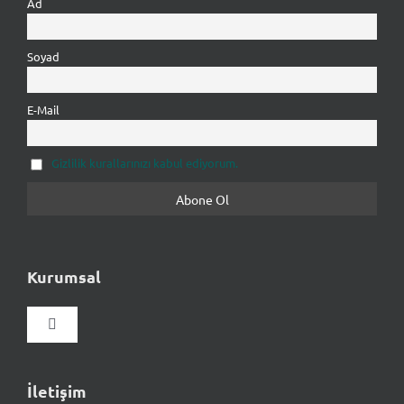
Ad
Soyad
E-Mail
Gizlilik kurallarınızı kabul ediyorum.
Kurumsal
Gezinmeyi
aç/kapat
Hakkımızda
İletişim