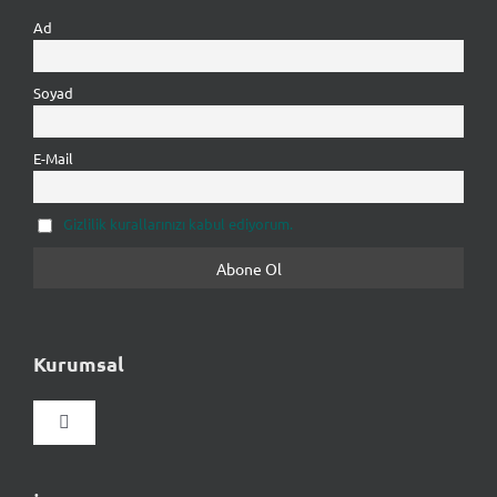
Ad
Soyad
E-Mail
Gizlilik kurallarınızı kabul ediyorum.
Kurumsal
Gezinmeyi
aç/kapat
Hakkımızda