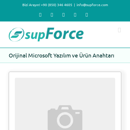
Skip
Bizi Arayın! +90 (850) 346 4605
|
info@supforce.com
to
content
Facebook
X
LinkedIn
YouTube
Instagram
Orijinal Microsoft Yazılım ve Ürün Anahtarı