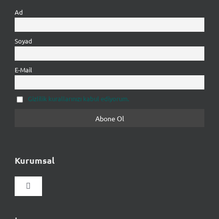
Ad
Soyad
E-Mail
Gizlilik kurallarınızı kabul ediyorum.
Kurumsal
Gezinmeyi
aç/kapat
Hakkımızda