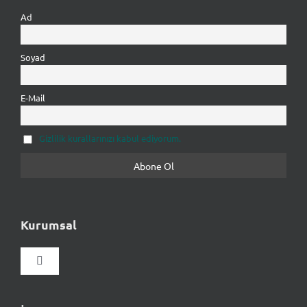
Ad
Soyad
E-Mail
Gizlilik kurallarınızı kabul ediyorum.
Kurumsal
Gezinmeyi
aç/kapat
Hakkımızda