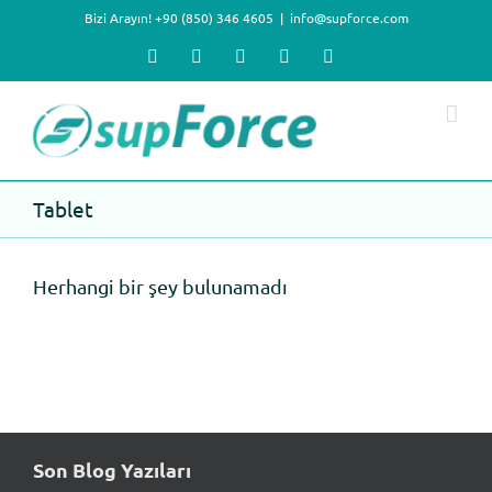
Skip
Bizi Arayın! +90 (850) 346 4605
|
info@supforce.com
to
content
Facebook
X
LinkedIn
YouTube
Instagram
Tablet
Herhangi bir şey bulunamadı
Son Blog Yazıları