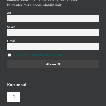
bültenlerimize abole olabilirsiniz.
Ad
Soyad
E-Mail
Gizlilik kurallarınızı kabul ediyorum.
Kurumsal
Gezinmeyi
aç/kapat