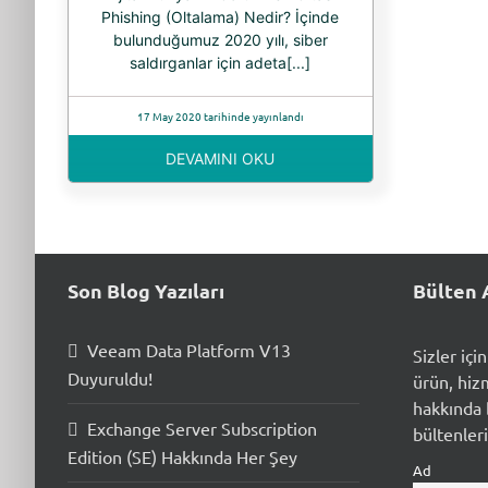
Phishing (Oltalama) Nedir? İçinde
bulunduğumuz 2020 yılı, siber
saldırganlar için adeta[...]
17 May 2020 tarihinde yayınlandı
DEVAMINI OKU
Son Blog Yazıları
Bülten 
Veeam Data Platform V13
Sizler içi
Duyuruldu!
ürün, hiz
hakkında b
Exchange Server Subscription
bültenleri
Edition (SE) Hakkında Her Şey
Ad