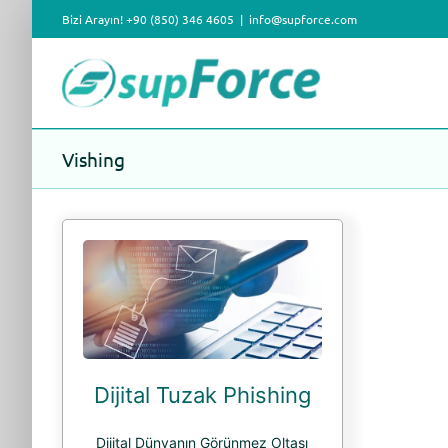
Skip
Bizi Arayın! +90 (850) 346 4605
|
info@supforce.com
to
content
Vishing
Dijital Tuzak Phishing
Dijital Dünyanın Görünmez Oltası