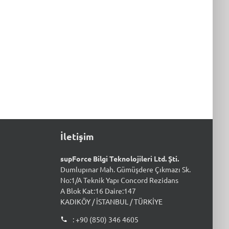
İletişim
supForce Bilgi Teknolojileri Ltd. Şti.
Dumlupınar Mah. Gümüşdere Çıkmazı Sk.
No:1/A Teknik Yapı Concord Rezidans
A Blok Kat:16 Daire:147
KADIKÖY / İSTANBUL / TÜRKİYE
: +90 (850) 346 4605