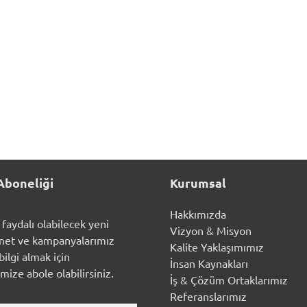
Aboneliği
Kurumsal
Hakkımızda
n faydalı olabilecek yeni
Vizyon & Misyon
met ve kampanyalarımız
Kalite Yaklaşımımız
ilgi almak için
İnsan Kaynakları
mize abole olabilirsiniz.
İş & Çözüm Ortaklarımız
Referanslarımız