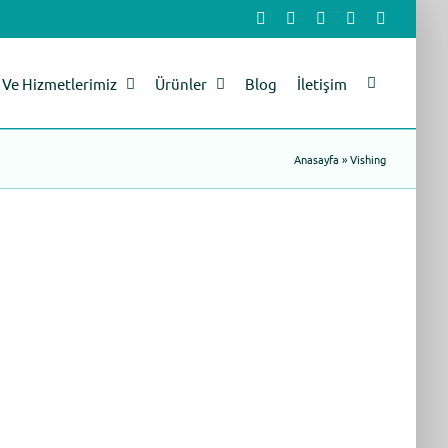
Facebook
X
LinkedIn
YouTube
Instagram
Ve Hizmetlerimiz
Ürünler
Blog
İletişim
Anasayfa
»
Vishing