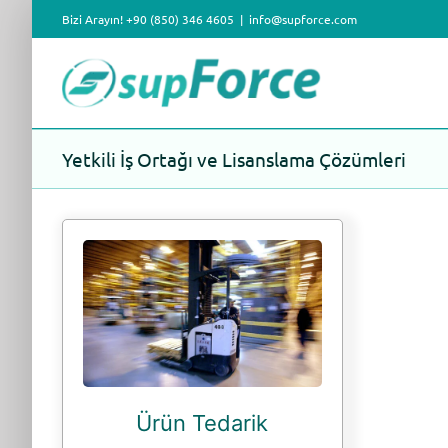
Skip
Bizi Arayın! +90 (850) 346 4605
|
info@supforce.com
to
content
Yetkili İş Ortağı ve Lisanslama Çözümleri
Ürün Tedarik