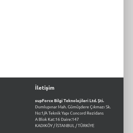
İletişim
supForce Bilgi Teknolojileri Ltd. Şti.
Dumlupınar Mah. Gümüşdere Çıkmazı Sk.
No:1/A Teknik Yapı Concord Rezidans
A Blok Kat:16 Daire:147
KADIKÖY / İSTANBUL / TÜRKİYE