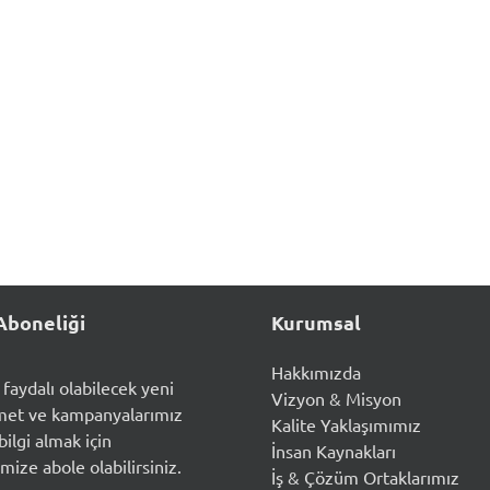
Aboneliği
Kurumsal
Hakkımızda
n faydalı olabilecek yeni
Vizyon & Misyon
met ve kampanyalarımız
Kalite Yaklaşımımız
ilgi almak için
İnsan Kaynakları
mize abole olabilirsiniz.
İş & Çözüm Ortaklarımız