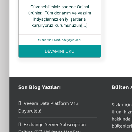
Güvenebilirsiniz sadece Orjinal
ürünler.. Tüm donanım ve yazılım
ihtiyaçlarınızı en iyi şartlarla
karşılıyoruz Kurumunuzun[...]
10 Nis 2018 tarihinde yayınlandı
DEVAMINI OKU
Son Blog Yazıları
Bülten 
Veeam Data Platform V13
Sizler içi
Duyuruldu!
ürün, hiz
hakkında b
Exchange Server Subscription
bültenleri
Edition (SE) Hakkında Her Şey