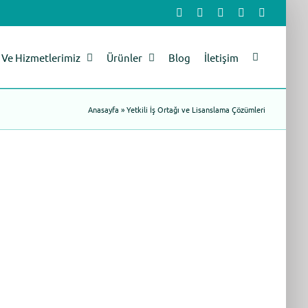
Facebook
X
LinkedIn
YouTube
Instagram
Ve Hizmetlerimiz
Ürünler
Blog
İletişim
Anasayfa
»
Yetkili İş Ortağı ve Lisanslama Çözümleri