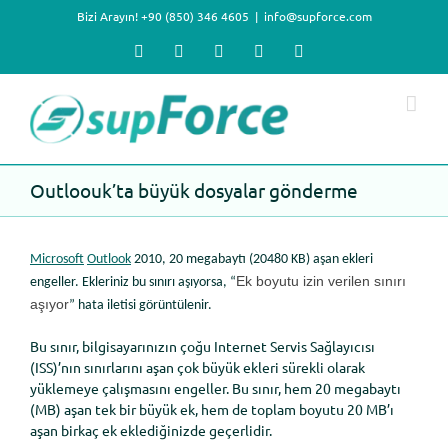
Skip
Bizi Arayın! +90 (850) 346 4605
|
info@supforce.com
to
content
Facebook
X
LinkedIn
YouTube
Instagram
Outloouk’ta büyük dosyalar gönderme
Microsoft
Outlook
2010, 20 megabaytı (20480 KB) aşan ekleri
Ek boyutu izin verilen sınırı
engeller. Ekleriniz bu sınırı aşıyorsa, “
aşıyor
” hata iletisi görüntülenir.
Bu sınır, bilgisayarınızın çoğu Internet Servis Sağlayıcısı
(ISS)’nın sınırlarını aşan çok büyük ekleri sürekli olarak
yüklemeye çalışmasını engeller. Bu sınır, hem 20 megabaytı
(MB) aşan tek bir büyük ek, hem de toplam boyutu 20 MB’ı
aşan birkaç ek eklediğinizde geçerlidir.