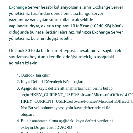
Exchange
Server hesabı kullanıyorsanız, sınır Exchange Server
yöneticiniz tarafından denetlenir. Exchange Server
yazılımınız varsayılan sınırı kullanacak şekilde
yapılandırıldıysa, eklerin toplamı 10 MB’tan (10240 KB) büyük
olduğunda bu hata iletisini alırsınız. Yalnızca Exchange Server
yöneticiniz bu sınırı değiştirebilir.
Outlook 2010’da bir Internet e-posta hesabının varsayılan ek
sınırlaması boyutunu kendiniz değiştirmek için aşağıdaki
adımları izleyin:
Outlook’tan çıkın.
Kayıt Defteri Düzenleyicisi’ni başlatın.
Aşağıdaki kayıt defteri alt anahtarlarından birini bulup
seçin:
HKEY_CURRENT_USER\Software\Microsoft\Office\14.0\Ou
HKEY_CURRENT_USER\Software\Policies\Microsoft\Office\14.0
Not
Bu yol bulunmuyorsa yolu kayıt defterinde el ile
oluşturun.
Bu alt anahtarın altına aşağıdaki kayıt defteri verilerini
Değer türü: DWORD
ekleyin: