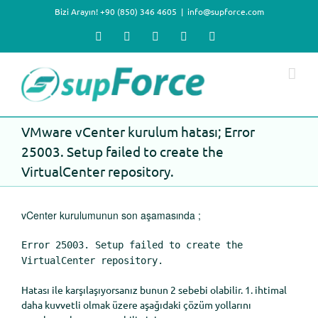
Skip
Bizi Arayın! +90 (850) 346 4605
|
info@supforce.com
to
content
Facebook
X
LinkedIn
YouTube
Instagram
VMware vCenter kurulum hatası; Error
25003. Setup failed to create the
VirtualCenter repository.
vCenter kurulumunun son aşamasında ;
Error 25003. Setup failed to create the
VirtualCenter repository.
Hatası ile karşılaşıyorsanız bunun 2 sebebi olabilir. 1. ihtimal
daha kuvvetli olmak üzere aşağıdaki çözüm yollarını