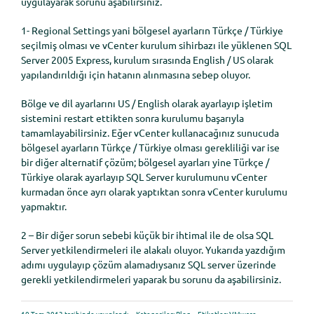
uygulayarak sorunu aşabilirsiniz.
1- Regional Settings yani bölgesel ayarların Türkçe / Türkiye
seçilmiş olması ve vCenter kurulum sihirbazı ile yüklenen SQL
Server 2005 Express, kurulum sırasında English / US olarak
yapılandırıldığı için hatanın alınmasına sebep oluyor.
Bölge ve dil ayarlarını US / English olarak ayarlayıp işletim
sistemini restart ettikten sonra kurulumu başarıyla
tamamlayabilirsiniz. Eğer vCenter kullanacağınız sunucuda
bölgesel ayarların Türkçe / Türkiye olması gerekliliği var ise
bir diğer alternatif çözüm; bölgesel ayarları yine Türkçe /
Türkiye olarak ayarlayıp SQL Server kurulumunu vCenter
kurmadan önce ayrı olarak yaptıktan sonra vCenter kurulumu
yapmaktır.
2 – Bir diğer sorun sebebi küçük bir ihtimal ile de olsa SQL
Server yetkilendirmeleri ile alakalı oluyor. Yukarıda yazdığım
adımı uygulayıp çözüm alamadıysanız SQL server üzerinde
gerekli yetkilendirmeleri yaparak bu sorunu da aşabilirsiniz.
10 Tem 2013 tarihinde yayınlandı
Kategoriler:
Blog
Etiketler:
VMware